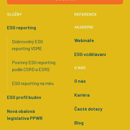
SLUŽBY
REFERENCE
AKADEMIE
ESG reporting
Webináře
Dobrovolný ESG
reporting VSME
ESG vzdělávání
Povinný ESG reporting
O NÁS
podle CSRD a ESRS
O nás
ESG reporting na míru
Kariéra
ESG profil budov
Časté dotazy
Nová obalová
legislativa PPWR
Blog