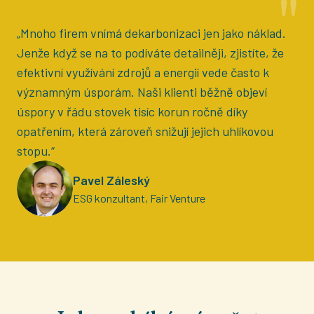
"
„Mnoho firem vnímá dekarbonizaci jen jako náklad.
Jenže když se na to podíváte detailněji, zjistíte, že
efektivní využívání zdrojů a energií vede často k
významným úsporám. Naši klienti běžně objeví
úspory v řádu stovek tisíc korun ročně díky
opatřením, která zároveň snižují jejich uhlíkovou
stopu.“
Pavel Záleský
ESG konzultant, Fair Venture