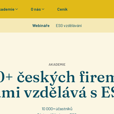
kademie
O nás
Ceník
Webináře
ESG vzdělávání
AKADEMIE
0+ českých firem
mi vzdělává s 
10 000+ účastníků