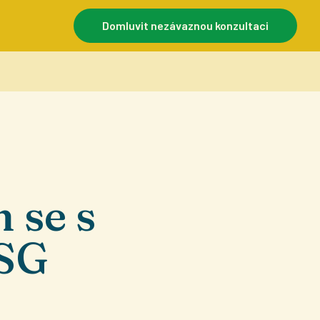
Domluvit nezávaznou konzultaci
 se s
ESG