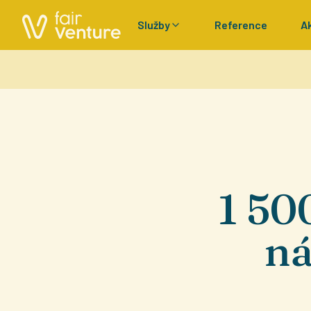
Služby
Reference
A
1 50
ná