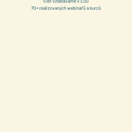
5 let vzděláváme v ESG
70+ realizovaných webinářů a kurzů