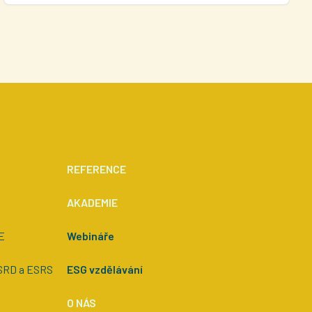
REFERENCE
AKADEMIE
E
Webináře
CSRD a ESRS
ESG vzdělávání
O NÁS